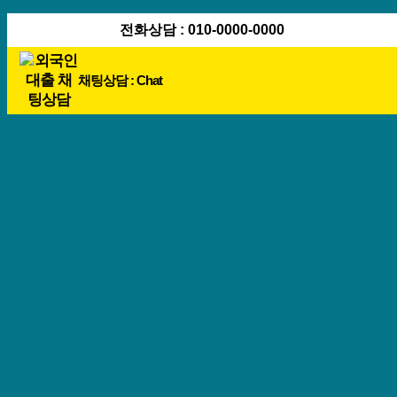
콘
전화상담 : 010-0000-0000
텐
츠
채팅상담 : Chat
로
바
로
가
기