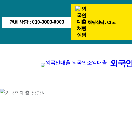
콘
텐
츠
전화상담 : 010-0000-0000
채팅상담 : Chat
로
바
로
가
외국
기