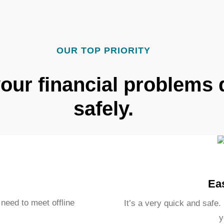
OUR TOP PRIORITY
your financial problems 
safely.
Ea
need to meet offline
It’s a very quick and saf
y