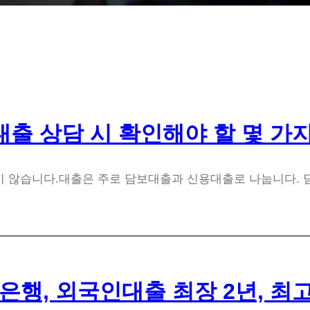
출 상담 시 확인해야 할 몇 가
지 않습니다.대출은 주로 담보대출과 신용대출로 나눕니다.
은행, 외국인대출 최장 2년, 최