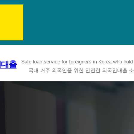
Safe loan service for foreigners in Korea who hold
인대출
국내 거주 외국인을 위한 안전한 외국인대출 