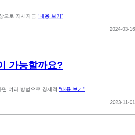
 대상으로 저세자금
“내용 보기”
2024-03-16
이 가능할까요?
라면 여러 방법으로 경제적
“내용 보기”
2023-11-01