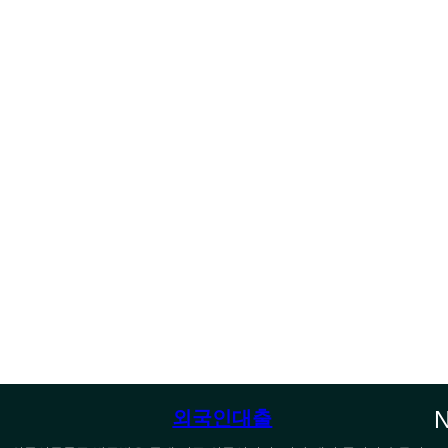
N
외국인대출