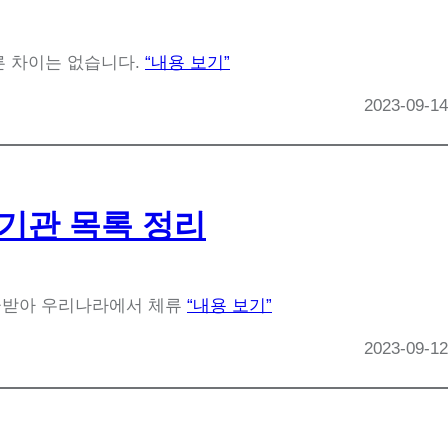
른 차이는 없습니다.
“내용 보기”
2023-09-14
융기관 목록 정리
급받아 우리나라에서 체류
“내용 보기”
2023-09-12