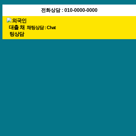
콘
전화상담 : 010-0000-0000
텐
츠
채팅상담 : Chat
로
바
로
가
기